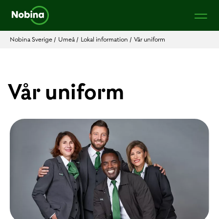
Nobina Sverige
/
Umeå
/
Lokal information
/
Vår uniform
Vår uniform