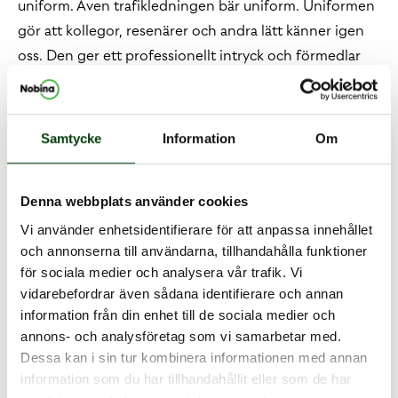
uniform. Även trafikledningen bär uniform. Uniformen
gör att kollegor, resenärer och andra lätt känner igen
oss. Den ger ett professionellt intryck och förmedlar
trygghet. Den signalerar också att vi ser på oss själva
med stolthet. Vi vill visa det för vår omgivning.
Förutom de allmänna riktlinjerna ska uniformen
Samtycke
Information
Om
användas enligt de regler som gäller speciellt i
trafikområdet. Varje förare ansvarar för att uniformen
Denna webbplats använder cookies
är hel och ren.
Vi använder enhetsidentifierare för att anpassa innehållet
Andras förtroende
och annonserna till användarna, tillhandahålla funktioner
för sociala medier och analysera vår trafik. Vi
Uniformen tillsammans med ditt agerande skapar en
vidarebefordrar även sådana identifierare och annan
bild av en professionell och kunnig person. En
information från din enhet till de sociala medier och
yrkesförare som resenärer och medtrafikanter litar på.
annons- och analysföretag som vi samarbetar med.
Dessa kan i sin tur kombinera informationen med annan
Vi får deras förtroende genom att alltid uppträda
information som du har tillhandahållit eller som de har
vänligt och professionellt, i våra uniformer. De