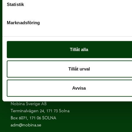
Statistik
Marknadsföring
Nobina är Nordens största och mest erfarna
operatör inom kollektivtrafik.
Tillåt alla
Huvudkontor
Tillåt urval
Kontakta oss:
Tel:
+46 8 410 650 00
Avvisa
Epost:
adm@nobina.se
Nobina Sverige AB
Terminalvägen 24, 171 73 Solna
Box 6071, 171 06 SOLNA
adm@nobina.se