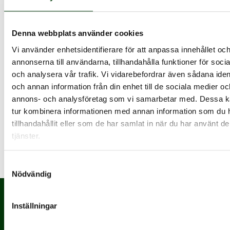
doing. The data collected
including the number
visitors, the source where
Denna webbplats använder cookies
they have come from, and
the pages viisted in an
Vi använder enhetsidentifierare för att anpassa innehållet oc
anonymous form.
annonserna till användarna, tillhandahålla funktioner för soci
och analysera vår trafik. Vi vidarebefordrar även sådana ident
Used to throttle request
rate. If Google Analytics is
och annan information från din enhet till de sociala medier oc
deployed via Google Tag
annons- och analysföretag som vi samarbetar med. Dessa ka
_gat
Analytics
1
Manager, this cookie will be
tur kombinera informationen med annan information som du 
named _dc_gtm_<property-
tillhandahållit eller som de har samlat in när du har använt d
id>.
tjänster.
Samtyckesval
Nödvändig
Inställningar