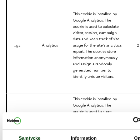
This cookie is installed by
Google Analytics. The
cookie is used to calculate
visitor, session, campaign
data and keep track of site
_ga
Analytics
usage for the site's analytics
2 
report. The cookies store
information anonymously
and assign a randomly
generated number to
identify unique visitors.
This cookie is installed by
Google Analytics. The
cookie is used to store
information of how visitors
use a website and helps in
creating an analytics report
_gid
Analytics
of how the website is
2
Samtycke
Information
O