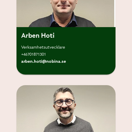
Arben Hoti
Verksamhetsutvecklare
+46701871301
arben.hoti@nobina.se