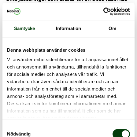
Elektrifiering av busstrafiksystem står fortfarande inför
vissa utmaningar. De elbussar som rullar ut på
marknaden idag har ännu inte en räckvidd som kan
Samtycke
Information
Om
mäta sig med vanliga bussars kapacitet. Därför är det
viktigt att trafiksystemet anpassas efter elbussarnas
Denna webbplats använder cookies
förutsättningar. Många gånger räcker det med att
Vi använder enhetsidentifierare för att anpassa innehållet
justera körscheman, linjesträckningar och tidtabeller.
och annonserna till användarna, tillhandahålla funktioner
för sociala medier och analysera vår trafik. Vi
Genom noggranna förstudier som leder till rätt
vidarebefordrar även sådana identifierare och annan
insatser vet vi att det går att öka varje enskild elbuss
information från din enhet till de sociala medier och
kapacitet med upp till hela 70 procent. Det innebär att
annons- och analysföretag som vi samarbetar med.
dagens elbussar trots begränsad räckvidd kan vara lika
Dessa kan i sin tur kombinera informationen med annan
information som du har tillhandahållit eller som de har
effektiva som konventionella bussar för merparten av
samlat in när du har använt deras tjänster.
våra trafikbehov.
Samtyckesval
Framtiden tillhör den elektrifierade busstrafiken
Nödvändig