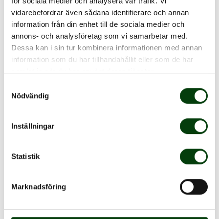
för sociala medier och analysera vår trafik. Vi
Sista ansökningsdag:
2026-08-31 23:59 CET
vidarebefordrar även sådana identifierare och annan
Verkstad/underhåll,
Göteborg
information från din enhet till de sociala medier och
Läs mer
Fastighetstekniker till
annons- och analysföretag som vi samarbetar med.
Nobina Trollhättan
Dessa kan i sin tur kombinera informationen med annan
information som du har tillhandahållit eller som de har
samlat in när du har använt deras tjänster.
Sista ansökningsdag:
2026-09-30 23:59 CET
Verkstad/underhåll,
Nacka-Värmdö
Samtyckesval
Nödvändig
Läs mer
Fordonstekniker heltid
Charlottendal
Inställningar
Sista ansökningsdag:
2026-09-06 23:59 CET
Verkstad/underhåll,
Linköping
Statistik
Läs mer
Mekaniker/Tekniker
Marknadsföring