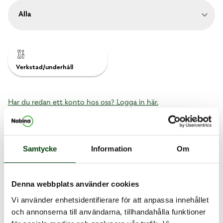
Verkstad/underhåll
Har du redan ett konto hos oss? Logga in här.
4
lediga tjänster hittades
Samtycke
Information
Om
Sista ansökningsdag:
2026-08-31 23:59 CET
Verkstad/underhåll,
Nacka-Värmdö
Denna webbplats använder cookies
Läs mer
Bussmekaniker
Vi använder enhetsidentifierare för att anpassa innehållet
och annonserna till användarna, tillhandahålla funktioner