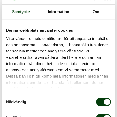
Samtycke
Information
Om
Jag stormtrivdes varje dag jag gick här på
Denna webbplats använder cookies
utbildningen. Det kändes inte som att
Vi använder enhetsidentifierare för att anpassa innehållet
det var som en vanlig skola, utan att
och annonserna till användarna, tillhandahålla funktioner
detta var som en rolig utbildning man
för sociala medier och analysera vår trafik. Vi
gick med sina kamrater
vidarebefordrar även sådana identifierare och annan
information från din enhet till de sociala medier och
Isabel, tidigare elev vid NobinaAkademin och numera förare
annons- och analysföretag som vi samarbetar med.
i Malmö
Dessa kan i sin tur kombinera informationen med annan
information som du har tillhandahållit eller som de har
samlat in när du har använt deras tjänster.
Samtyckesval
Nödvändig