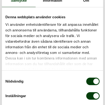
Samtycke
Information
Om
Vi bryr oss
Vi är engagerade, lyhörda och bryr oss om varandra. Vi
Denna webbplats använder cookies
tar ett aktivt ansvar för miljö, samhälle, trygghet och
Vi använder enhetsidentifierare för att anpassa innehållet
säkerhet. Vi uppmuntrar hälsa och personlig utveckling.
och annonserna till användarna, tillhandahålla funktioner
för sociala medier och analysera vår trafik. Vi
vidarebefordrar även sådana identifierare och annan
information från din enhet till de sociala medier och
annons- och analysföretag som vi samarbetar med.
Dessa kan i sin tur kombinera informationen med annan
information som du har tillhandahållit eller som de har
samlat in när du har använt deras tjänster.
Samtyckesval
Nödvändig
Inställningar