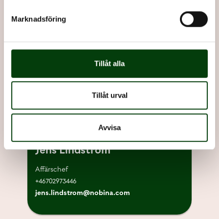
Kontakta oss
Marknadsföring
Tillåt alla
Tillåt urval
Avvisa
Jens Lindström
Affärschef
+46702973446
jens.lindstrom@nobina.com