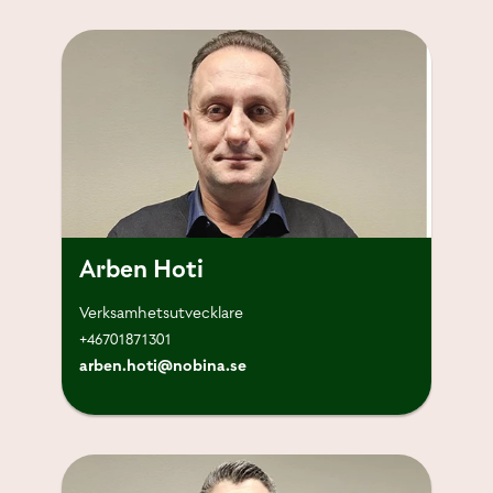
Arben Hoti
Verksamhetsutvecklare
+46701871301
arben.hoti@nobina.se