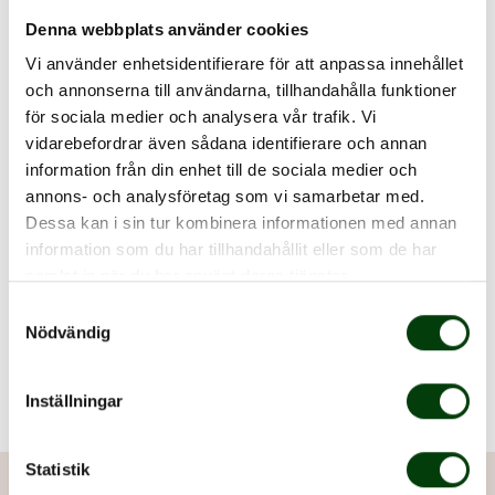
Nobinas trafiklösningar är alltid uppkopplade och du
Denna webbplats använder cookies
kan alltid följa trafiken via webben med
Vi använder enhetsidentifierare för att anpassa innehållet
realtidspositioner och uppdateringar från varje buss
och annonserna till användarna, tillhandahålla funktioner
för sociala medier och analysera vår trafik. Vi
och tur tack vare Nobinas realtidssystem för
vidarebefordrar även sådana identifierare och annan
beställningstrafik.
information från din enhet till de sociala medier och
Om resenärerna ska betala för sina egna biljetter och
annons- och analysföretag som vi samarbetar med.
dela på kostnaden för trafiken, eller om det är viktigt
Dessa kan i sin tur kombinera informationen med annan
att rätt resenär reser med rätt buss så har vi ett
information som du har tillhandahållit eller som de har
komplett biljett- och betalsystem där vi kan erbjuda
samlat in när du har använt deras tjänster.
biljetter för specifika bussturer, linjer eller för
Samtyckesval
Nödvändig
merförsäljning ombord. Allt direkt i mobilen.
Inställningar
Statistik