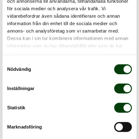
och annonserna till användarna, tillhandahålla funktioner
för sociala medier och analysera vår trafik. Vi
vidarebefordrar även sådana identifierare och annan
Fastighet
information från din enhet till de sociala medier och
annons- och analysföretag som vi samarbetar med.
Dessa kan i sin tur kombinera informationen med annan
Teknik
information som du har tillhandahållit eller som de har
samlat in när du har använt deras tjänster.
Samtyckesval
Nödvändig
Marknad
Inställningar
Kommunikation
Statistik
Lön
Marknadsföring