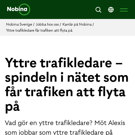
Nobina Sverige
/
Jobba hos oss
/
Karriär på Nobina
/
Yttre trafikledare får trafiken att flyta på
Yttre trafikledare –
spindeln i nätet som
får trafiken att flyta
på
Vad gör en yttre trafikledare? Möt Alexis
som jobbar som yttre trafikledare på