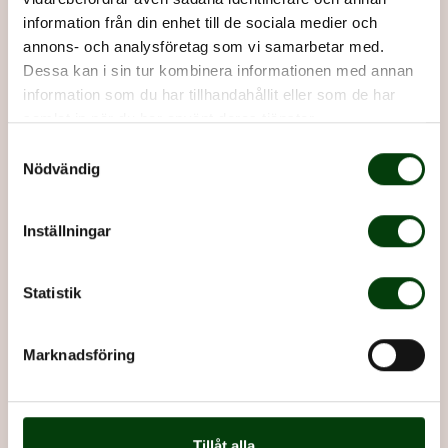
Här hittar du adresser och kontaktuppgifter till Nobina i
information från din enhet till de sociala medier och
Norrbotten.
annons- och analysföretag som vi samarbetar med.
Hitta till Nobina i Norrbotten
Dessa kan i sin tur kombinera informationen med annan
information som du har tillhandahållit eller som de har
samlat in när du har använt deras tjänster.
Samtyckesval
Nödvändig
Inställningar
Statistik
Marknadsföring
Alla lediga jobb hos Nobina Sverige
På vår jobbportal kan du se alla utlysta tjänster inom hela
Tillåt alla