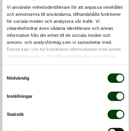
Vi använder enhetsidentifierare för att anpassa innehållet
och annonserna till användarna, tillhandahålla funktioner
för sociala medier och analysera vår trafik. Vi
vidarebefordrar även sådana identifierare och annan
information från din enhet till de sociala medier och
annons- och analysföretag som vi samarbetar med.
Jobba hos oss på Nobina Södertörn
Dessa kan i sin tur kombinera informationen med annan
information som du har tillhandahållit eller som de har
Vi erbjuder dig ett roligt och viktigt jobb i
samlat in när du har använt deras tjänster.
kollektivtrafiken!
Samtyckesval
Läs mer om jobb på Södertörn
Nödvändig
Inställningar
Statistik