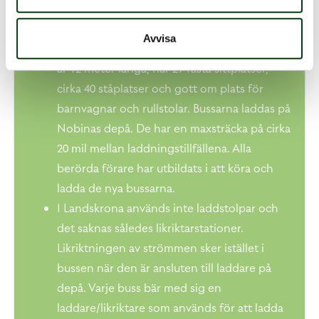
De nya bussarna, totalt 14 stycken, kommer
från den kinesiska tillverkaren BYD, Build
Avvisa
Your Dreams. Modellen heter K9U. Bussarna
är 12 meter långa, har 27 fasta sittplatser,
cirka 40 ståplatser och gott om plats för
barnvagnar och rullstolar. Bussarna laddas på
Nobinas depå. De har en maxsträcka på cirka
20 mil mellan laddningstillfällena. Alla
berörda förare har utbildats i att köra och
ladda de nya bussarna.
I Landskrona används inte laddstolpar och
det saknas således likriktarstationer.
Likriktningen av strömmen sker istället i
bussen när den är ansluten till laddare på
depå. Varje buss bär med sig en
laddare/likriktare som används för att ladda