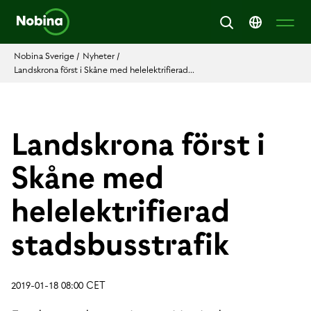
Nobina Sverige
/
Nyheter
/
Landskrona först i Skåne med helelektrifierad...
Landskrona först i
Skåne med
helelektrifierad
stadsbusstrafik
2019-01-18 08:00 CET