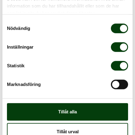
klimatutsläppen jämfört med bussar som
information som du har tillhandahållit eller som de har
körs på det förnybara drivmedlet biogas.
samlat in när du har använt deras tjänster.
Tystare
Samtyckesval
Nödvändig
Elbussarna genererar cirka 6 decibel lägre
ljudnivå än bussar med förbränningsmotor.
Inställningar
Det innebär att ljudnivån ombord bussen
och i bussens närhet är markant lägre. Det
Statistik
ger behagliga resor och en stadsmiljö med
mindre buller. Eftersom de är så tystgående
är de utrustade med en varningssignal som
Marknadsföring
föraren kan använda när hen närmar sig
fotgängare och cyklister. Varningssignalen
låter som en ringklocka, likt sådana som
Tillåt alla
används på spårvagnar.
Om Bussarna
Tillåt urval