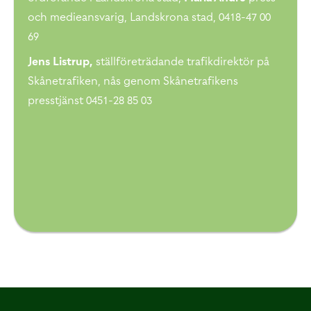
och medieansvarig, Landskrona stad, 0418-47 00
69
Jens Listrup,
ställföreträdande trafikdirektör på
Skånetrafiken, nås genom Skånetrafikens
presstjänst 0451-28 85 03