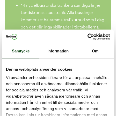
14 nya elbussar ska trafikera samtliga linjer i
Landskronas stadstrafik. Alla busslinjer
kommer att ha samma trafikutbud som i dag
och det blir inga skillnader i tidtabellerna.
Landskronas stadstrafik hade 2,7 miljoner
resande under 2018 vilket är en
resandeökning med 2,2 procent mot året
Samtycke
Information
Om
innan.
Klimatsmartare
Denna webbplats använder cookies
Bussarna innebär en klimatsmart trafik som
Vi använder enhetsidentifierare för att anpassa innehållet
bidrar till en renare stadsluft och en
och annonserna till användarna, tillhandahålla funktioner
stadsmiljö med mindre buller. Elbussarna i
för sociala medier och analysera vår trafik. Vi
Landskrona kör på el märkt med
vidarebefordrar även sådana identifierare och annan
information från din enhet till de sociala medier och
Naturskyddsföreningens märkning Bra
annons- och analysföretag som vi samarbetar med.
Miljöval. Bussarna sparar cirka 95 procent av
Dessa kan i sin tur kombinera informationen med annan