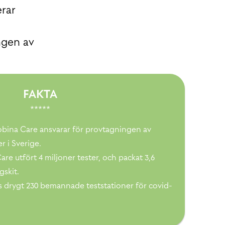
erar
ngen av
FAKTA
*****
ina Care ansvarar för provtagningen av
r i Sverige.
are utfört 4 miljoner tester, och packat 3,6
gskit.
s drygt 230 bemannade teststationer för covid-