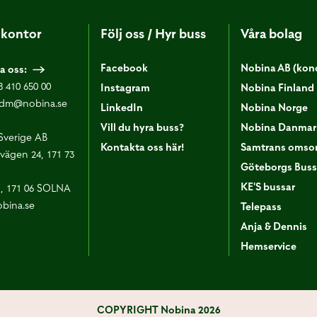
kontor
Följ oss / Hyr buss
Våra bolag
Facebook
Nobina AB (kon
a oss:
8 410 650 00
Instagram
Nobina Finland
dm@nobina.se
LinkedIn
Nobina Norge
Vill du hyra buss?
Nobina Danmar
Sverige AB
Kontakta oss här!
Samtrans omsor
vägen 24, 171 73
Göteborgs Buss
KE'S bussar
1, 171 06 SOLNA
bina.se
Telepass
Anja & Dennis
Hemservice
COPYRIGHT
Nobina 2026