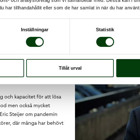
nnons- och analysföretag som vi samarbetar med. Dessa kan i sin
har tillhandahållit eller som de har samlat in när du har använt 
ättar att bolagen redan
Inställningar
Statistik
 en rad olika uppdrag och
g är vi registrerade
terad provtagning och har
Tillåt urval
lasta den redan hårt
ätter:
 och kapacitet för att lösa
eriod men också mycket
 Eric Steijer om pandemin
aktörer, där många har behövt