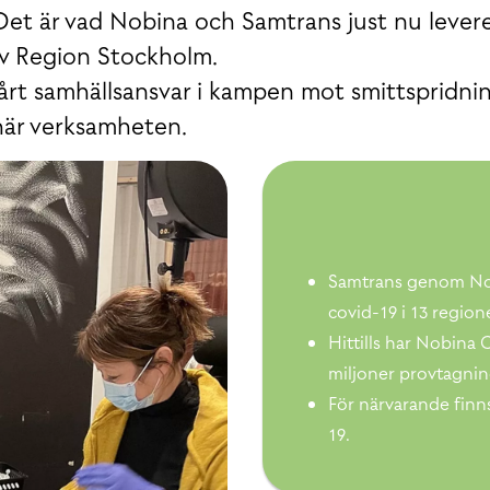
 Det är vad Nobina och Samtrans just nu lever
av Region Stockholm.
vårt samhällsansvar i kampen mot smittspridni
här verksamheten.
Samtrans genom Nob
covid-19 i 13 regione
Hittills har Nobina C
miljoner provtagnin
För närvarande finn
19.