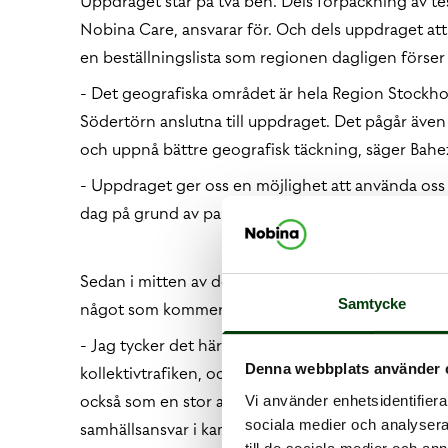
Uppdraget står på två ben. Dels förpackning av t
Nobina Care, ansvarar för. Och dels uppdraget att
en beställningslista som regionen dagligen förse
- Det geografiska området är hela Region Stockholm
Södertörn anslutna till uppdraget. Det pågår även 
och uppnå bättre geografisk täckning, säger Bahez
- Uppdraget ger oss en möjlighet att använda oss 
dag på grund av pandemin, och skola om dem till 
Sedan i mitten av december har uppdraget inneburit
Samtycke
något som kommer att pågå till i slutet av mars då
- Jag tycker det här uppdraget visar på Nobinas st
Denna webbplats använder 
kollektivtrafiken, och genom vår anpassningsförm
också som en stor aktör i att leverera en viktig sam
Vi använder enhetsidentifierar
sociala medier och analysera 
samhällsansvar i kampen mot smittspridningen av