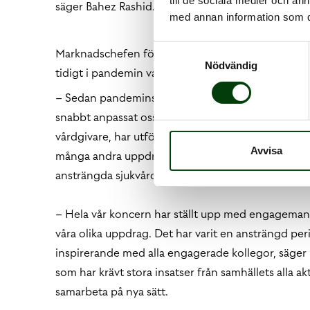
till de sociala medier och a
säger Bahez Rashid.
med annan information som du 
Samtyckesval
Marknadschefen för Nobina Care, Eric Steijer, ber
Nödvändig
tidigt i pandemin var på hugget:
– Sedan pandemins start har vi stöttat samhället i
snabbt anpassat oss till samhällets olika behov. Ida
vårdgivare, har utfört vaccinationsuppdrag, assis
Avvisa
många andra uppdrag över hela Sverige, för att av
ansträngda sjukvården, säger Eric Steijer och forts
– Hela vår koncern har ställt upp med engagemang
våra olika uppdrag. Det har varit en ansträngd p
inspirerande med alla engagerade kollegor, säger
som har krävt stora insatser från samhällets alla 
samarbeta på nya sätt.