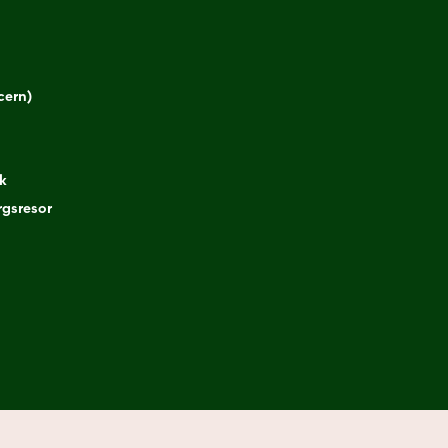
cern)
k
gsresor