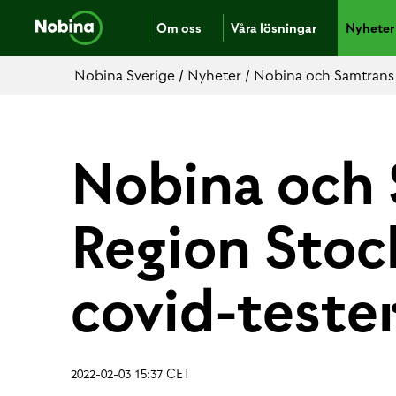
Om oss
Våra lösningar
Nyheter
Nobina Sverige
/
Nyheter
/
Nobina och Samtrans 
Nobina och 
Region Sto
covid-teste
2022-02-03 15:37 CET