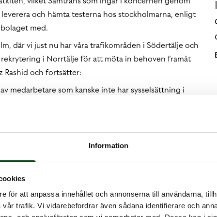
estkiten, vilket Samtrans som ingår i koncernen genom
 leverera och hämta testerna hos stockholmarna, enligt
r bolaget med.
, där vi just nu har våra trafikområden i Södertälje och
rekrytering i Norrtälje för att möta in behoven framåt
 Rashid och fortsätter:
av medarbetare som kanske inte har sysselsättning i
att fungera som transportörer.
 att leverera och hämta cirka 30 000 testkit per vecka,
Information
 uppdraget planeras att avslutas.
yrka som bolag. Vi är en viktig aktör inom
cookies
åga har vi kunnat ställa om både som organisation men
hällstjänst. Det känns bra att vi kunnat ta vårt
e för att anpassa innehållet och annonserna till användarna, tillh
vår trafik. Vi vidarebefordrar även sådana identifierare och anna
 covid-19 och snabbt starta upp den här verksamheten,