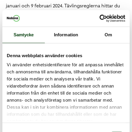
januari och 9 februari 2024. Tävlingsreglerna hittar du
här bredvid.
Här kan du läsa mer hos
Värmlandstrafiken.
Lycka till!
Samtycke
Information
Om
Denna webbplats använder cookies
Vi använder enhetsidentifierare för att anpassa innehållet
och annonserna till användarna, tillhandahålla funktioner
för sociala medier och analysera vår trafik. Vi
vidarebefordrar även sådana identifierare och annan
information från din enhet till de sociala medier och
annons- och analysföretag som vi samarbetar med.
Dessa kan i sin tur kombinera informationen med annan
information som du har tillhandahållit eller som de har
samlat in när du har använt deras tjänster.
STYLA DITT DRÖMBÄLTE -
Samtyckesval