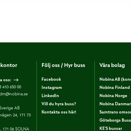
kontor
Följ oss / Hyr buss
Våra bolag
Facebook
Nobina AB (kon
a oss:
8 410 650 00
Instagram
Nobina Finland
dm@nobina.se
LinkedIn
Nobina Norge
Vill du hyra buss?
Nobina Danmar
Sverige AB
Kontakta oss här!
Samtrans omsor
vägen 24, 171 73
Göteborgs Buss
KE'S bussar
1, 171 06 SOLNA