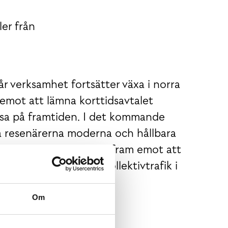
ler från
vår verksamhet fortsätter växa i norra
 emot att lämna korttidsavtalet
tsa på framtiden. I det kommande
da resenärerna moderna och hållbara
ed Länstrafiken ser vi fram emot att
 ännu mer attraktiv kollektivtrafik i
Om
verige