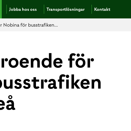
Jobba hos oss
Transportlösningar
Kontakt
r Nobina för busstrafiken...
troende för
busstrafiken
eå