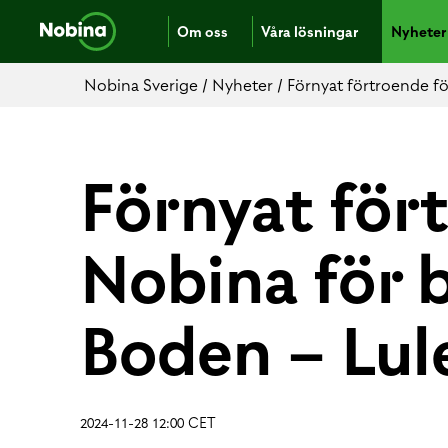
Om oss
Våra lösningar
Nyheter
Nobina Sverige
/
Nyheter
/
Förnyat förtroende fö
Förnyat för
Nobina för 
Boden – Lul
2024-11-28 12:00 CET