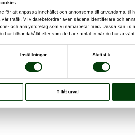
cookies
idsavtal. Trafiken består av tre linjer: 28, 29 och 30 som
e för att anpassa innehållet och annonserna till användarna, tillh
Viktiga målpunkter är Sunderby sjukhus och Luleå
vår trafik. Vi vidarebefordrar även sådana identifierare och anna
nnons- och analysföretag som vi samarbetar med. Dessa kan i sin
ort för resenärer och bland annat vara utrustade med
har tillhandahållit eller som de har samlat in när du har använt 
rocent förnybart drivmedel.
äxa i norra Sverige och ser fram emot att lämna
Inställningar
Statistik
en. I det kommande avtalet kan vi erbjuda resenärerna
trafiken ser vi fram emot att utveckla och skapa en
r Martin Pagrotsky, vd på Nobina Sverige.
den
9
december
2024.
Tillåt urval