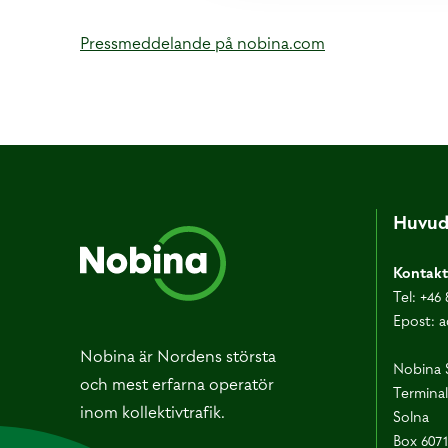
Pressmeddelande på nobina.com
Huvud
Kontakt
Tel:
+46 
Epost:
a
Nobina är Nordens största
Nobina 
och mest erfarna operatör
Terminal
inom kollektivtrafik.
Solna
Box 607