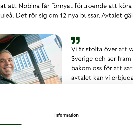
at att Nobina får förnyat förtroende att köra
eå. Det rör sig om 12 nya bussar. Avtalet gäl
Vi är stolta över att 
Sverige och ser fram
bakom oss för att sa
avtalet kan vi erbju
bussar. Tillsammans m
utveckla och skapa en
området
Information
Martin Pagrotsky, vd Nobina S