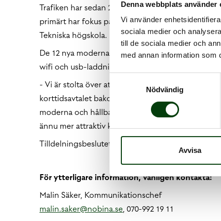
Denna webbplats använder 
Trafiken har sedan 2022 körts av Nobina i olika kortt
Vi använder enhetsidentifierar
primärt har fokus på arbets- och studiependling. 
sociala medier och analysera 
Tekniska högskola.
till de sociala medier och a
De 12 nya moderna bussarna kommer ge ökad komf
med annan information som du 
wifi och usb-laddning, de kommer köras på 100 p
Samtyckesval
- Vi är stolta över att vår verksamhet fortsätter v
Nödvändig
korttidsavtalet bakom oss för att satsa på framtid
moderna och hållbara bussar. Tillsammans med Läns
ännu mer attraktiv kollektivtrafik i området, säge
Tilldelningsbeslutet kan överklagas till och med 
Avvisa
För ytterligare information, vänligen kontakta:
Malin Säker, Kommunikationschef
malin.saker@nobina.se
, 070-992 19 11