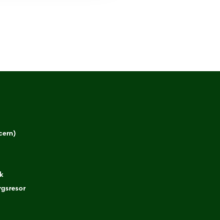
cern)
k
gsresor