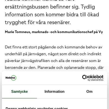
ersättningsbussen befinner sig. Tydlig
information som kommer bidra till ökad
trygghet för våra resenärer.
Marie Tornneus, marknads- och kommunikationschef på Vy
Det finns ett stort pågående och kommande behov av
underhåll på järnvägen, något som direkt och indirekt
påverkar järnvägstrafiken och alla de resenärer som är
beroende av den. Planerade och oplanerade stopp, där
över 3 miljoner tågresenärer under 2023 reste med
någon av Nobinas ersättningsbussar på uppdrag åt
bland annat Öresundståg, Norrtåg, SJ Stockholmståg,
Samtycke
Information
Om
Skånetrafiken och SL.
När tågen tvingas stå stilla och ersättningstrafiken tar
Denna webbplats använder cookies