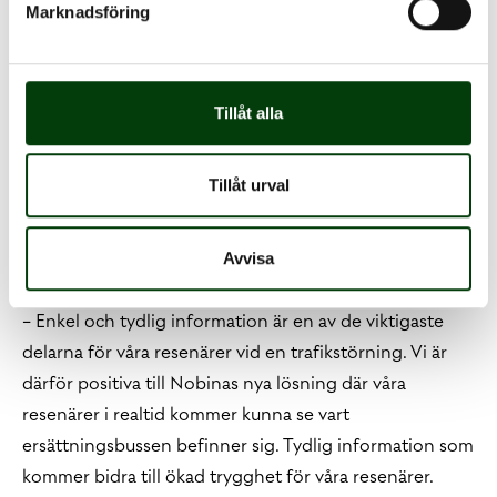
Marknadsföring
information direkt i din telefon och som med sitt API
går att integrera direkt i de appar eller plattformar som
våra kunder och samarbetspartner använder, säger
Tillåt alla
Daniel Mohlin, Produkt och systemchef för
ersättningstrafik på Nobina.
Tillåt urval
Marie Tornneus, marknads- och kommunikationschef
på Vy som bland annat kör tågtrafiken på uppdrag
Norrtåg, tågtrafken i Värmland och Nattåget Norrland
Avvisa
fortsätter,
− Enkel och tydlig information är en av de viktigaste
delarna för våra resenärer vid en trafikstörning. Vi är
därför positiva till Nobinas nya lösning där våra
resenärer i realtid kommer kunna se vart
ersättningsbussen befinner sig. Tydlig information som
kommer bidra till ökad trygghet för våra resenärer.