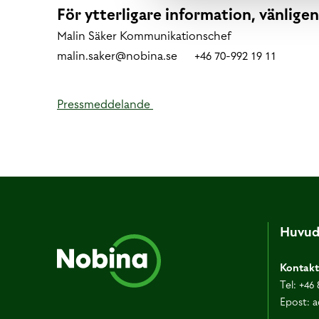
För ytterligare information, vänlige
Malin Säker Kommunikationschef
malin.saker@nobina.se +46 70-992 19 11
Pressmeddelande
Huvud
Kontakt
Tel:
+46 
Epost:
a