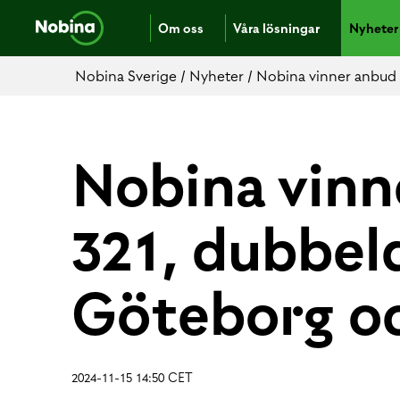
Om oss
Våra lösningar
Nyheter
Nobina Sverige
/
Nyheter
/
Nobina vinner anbud f
Nobina vinne
321, dubbel
Göteborg o
2024-11-15 14:50 CET