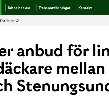
Jobba hos oss
Transportlösningar
Kontakt
ör linje 321
r anbud för lin
däckare mellan
ch Stenungsun