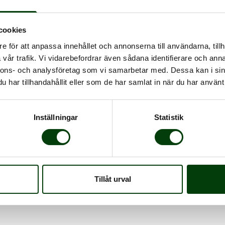
cookies
e för att anpassa innehållet och annonserna till användarna, tillh
vår trafik. Vi vidarebefordrar även sådana identifierare och anna
er med upphandlingen namn till Linje 321. Linje 321 är
nnons- och analysföretag som vi samarbetar med. Dessa kan i sin
tenungsund, men erbjuder även lokala resmöjligheter
har tillhandahållit eller som de har samlat in när du har använt 
 den nya trafiken köras med 17 dubbeldäckare som
Inställningar
Statistik
oss förtroendet att köra linje 321 och ser fram emot att
enungsunds kommun. Satsningen på dubbeldäckare ger oss
 resenärerna i fokus, samtidigt som vi bidrar till en
Tillåt urval
ina Sverige.
den 29 november 2024.