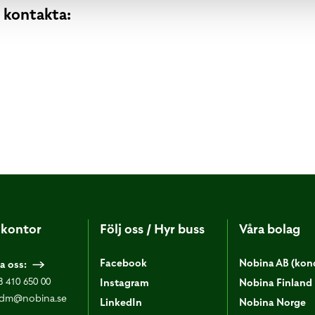
n kontakta:
kontor
Följ oss / Hyr buss
Våra bolag
Facebook
Nobina AB (kon
a oss:
8 410 650 00
Instagram
Nobina Finland
dm@nobina.se
LinkedIn
Nobina Norge