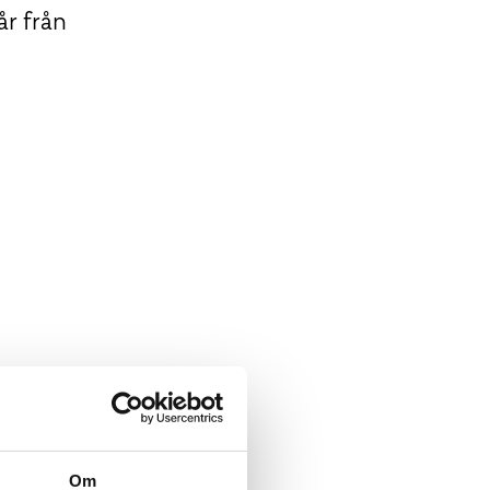
år från
Om