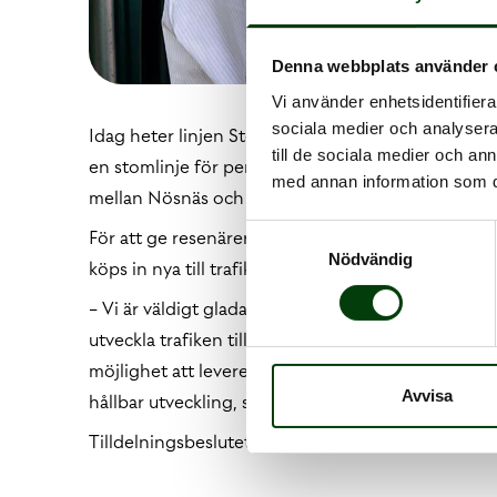
Denna webbplats använder 
Vi använder enhetsidentifierar
sociala medier och analysera 
Idag heter linjen Stenungsundsexpressen, men byt
till de sociala medier och a
en stomlinje för pendling mellan Göteborg och S
med annan information som du 
mellan Nösnäs och Kungälv.
Samtyckesval
För att ge resenärerna en bekvämare resa kommer
Nödvändig
köps in nya till trafikstart.
− Vi är väldigt glada att Västtrafik har valt att ge 
utveckla trafiken tillsammans Västtrafik och St
möjlighet att leverera en kollektivtrafik som sätter
Avvisa
hållbar utveckling, säger Martin Pagrotsky, vd Nob
Tilldelningsbeslutet kan överklagas till och med 