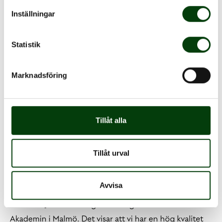
Inställningar
Statistik
Marknadsföring
Tillåt alla
Det var en stolt Martin Pagrotsky, vd Nobina Sverige,
som tog emot beskedet om guldet:
Tillåt urval
- Att Nobina står med en vinnare i Bussförar-SM idag
efter att Josefine Blomberg tog hem guldet känns helt
Avvisa
fantastiskt och jag är mycket stolt. Det är extra roligt
eftersom Josefine har gått i vår egen förarskola Nobina
Akademin i Malmö. Det visar att vi har en hög kvalitet