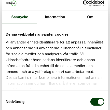
Samtycke
Information
Om
Det känns fantastiskt!
Denna webbplats använder cookies
Josefin Blomberg, guldmedaljör Bussförar-SM 2024 och
Vi använder enhetsidentifierare för att anpassa innehållet
Nobinaförare
och annonserna till användarna, tillhandahålla funktioner
för sociala medier och analysera vår trafik. Vi
vidarebefordrar även sådana identifierare och annan
- Det känns fantastiskt! I början var det nervöst, men
information från din enhet till de sociala medier och
när vi kom igång och jag kände att jag kunde göra mitt
annons- och analysföretag som vi samarbetar med.
yttersta i alla moment så släppte det. Den här dagen
Dessa kan i sin tur kombinera informationen med annan
har varit så spännande, utvecklande och fantastisk, och
information som du har tillhandahållit eller som de har
när jag hörde att jag hamnade på pallen så var det bara
samlat in när du har använt deras tjänster.
bäst, säger Josefine.
Samtyckesval
Nödvändig