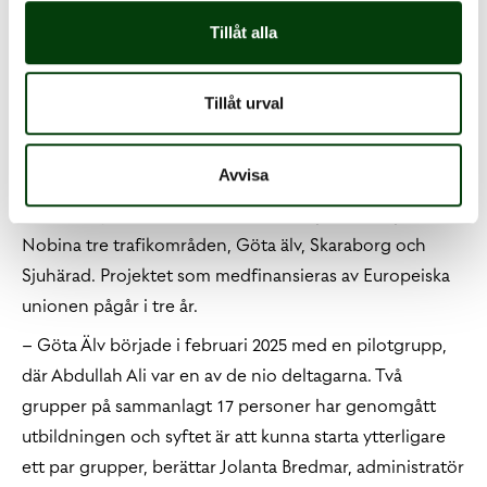
kommunikationen fungerar, då känns jobbet nästan
Tillåt alla
som semester.
Tillåt urval
ESF-projekt stärker
kompetensen
Avvisa
Utbildningsinsatsen är en del av ESF projektet på
Nobina tre trafikområden, Göta älv, Skaraborg och
Sjuhärad. Projektet som medfinansieras av Europeiska
unionen pågår i tre år.
– Göta Älv började i februari 2025 med en pilotgrupp,
där Abdullah Ali var en av de nio deltagarna. Två
grupper på sammanlagt 17 personer har genomgått
utbildningen och syftet är att kunna starta ytterligare
ett par grupper, berättar Jolanta Bredmar, administratör