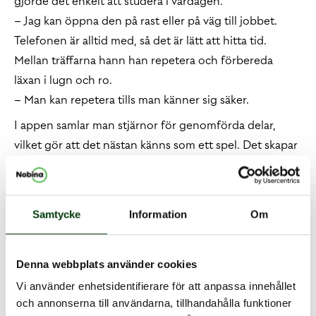
gjorde det enkelt att studera i vardagen.
– Jag kan öppna den på rast eller på väg till jobbet.
Telefonen är alltid med, så det är lätt att hitta tid.
Mellan träffarna hann han repetera och förbereda
läxan i lugn och ro.
– Man kan repetera tills man känner sig säker.
I appen samlar man stjärnor för genomförda delar,
vilket gör att det nästan känns som ett spel. Det skapar
motivation och gör att man vill fortsätta.
– Det är enkelt och professionellt. Man känner ingen
stress.
Samtycke
Information
Om
En utbildning för fler än man tror
Denna webbplats använder cookies
Vi använder enhetsidentifierare för att anpassa innehållet
Abdullah menar att utbildningen i Bussförarsvenska 1
och annonserna till användarna, tillhandahålla funktioner
och 2 inte bara är värdefull för dem som håller på att