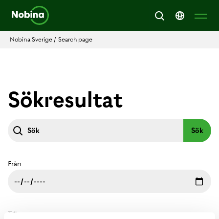
Nobina Sverige
/
Search page
Sökresultat
Från
Till