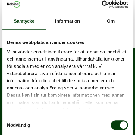
Samtycke
Information
Om
Visar
0
av
0
träffar
Denna webbplats använder cookies
Vi använder enhetsidentifierare för att anpassa innehållet
och annonserna till användarna, tillhandahålla funktioner
för sociala medier och analysera vår trafik. Vi
vidarebefordrar även sådana identifierare och annan
information från din enhet till de sociala medier och
annons- och analysföretag som vi samarbetar med.
Dessa kan i sin tur kombinera informationen med annan
information som du har tillhandahållit eller som de har
Nobina är Nordens största och mest erfarna
samlat in när du har använt deras tjänster.
operatör inom kollektivtrafik.
Samtyckesval
Nödvändig