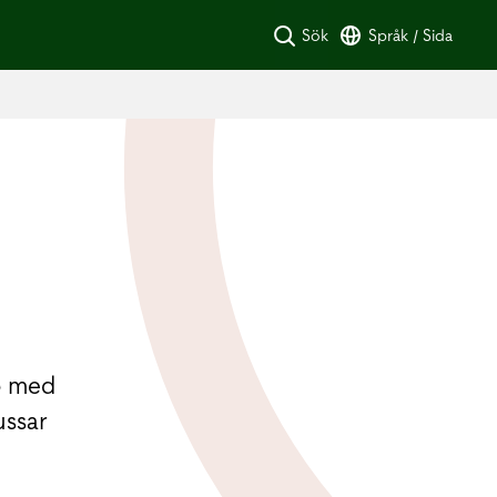
Sök
Språk / Sida
b med
ussar