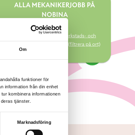
ALLA MEKANIKERJOBB PÅ
NOBINA
*****
Här hittar du all lediga verkstads- och
underhållsjobb på Nobina (filtrera på ort)
Om
andahålla funktioner för
n information från din enhet
 tur kombinera informationen
deras tjänster.
Marknadsföring