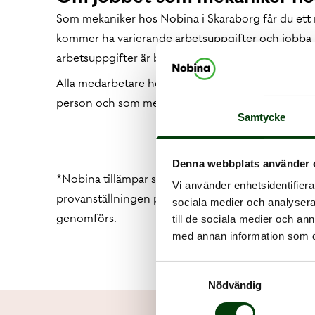
Som mekaniker hos Nobina i Skaraborg får du ett 
kommer ha varierande arbetsuppgifter och jobba 
arbetsuppgifter är bland annat att genomföra serv
Alla medarbetare hos Nobina får en bra introdukti
person och som mekaniker. I Skaraborg finns våra
Samtycke
Denna webbplats använder 
*Nobina tillämpar sex månaders provanställning för
Vi använder enhetsidentifierar
provanställningen påbörjas tas alltid ett utdrag u
sociala medier och analysera 
genomförs.
till de sociala medier och a
med annan information som du 
Samtyckesval
Nödvändig