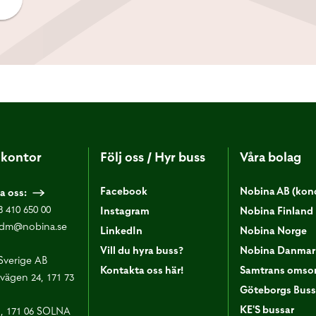
kontor
Följ oss / Hyr buss
Våra bolag
Facebook
Nobina AB (kon
a oss:
8 410 650 00
Instagram
Nobina Finland
dm@nobina.se
LinkedIn
Nobina Norge
Vill du hyra buss?
Nobina Danmar
Sverige AB
Kontakta oss här!
Samtrans omsor
vägen 24, 171 73
Göteborgs Buss
KE'S bussar
1, 171 06 SOLNA