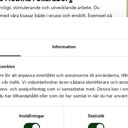
roligt, stimulerande och utvecklande arbete. Du
med våra bussar både i grupp och enskilt. Exempel på
ice, reparationer och felsökningar på bussarna.
on och stora möjligheter till utveckling både som
 verkstäder i Skövde, Lidköping och Mariestad.
Information
cookies
 alla typer av tjänster på den här sidan. Innan
e för att anpassa innehållet och annonserna till användarna, tillh
r belastningsregistret och ett alkohol- och drogtest
vår trafik. Vi vidarebefordrar även sådana identifierare och anna
nnons- och analysföretag som vi samarbetar med. Dessa kan i sin
har tillhandahållit eller som de har samlat in när du har använt 
Inställningar
Statistik