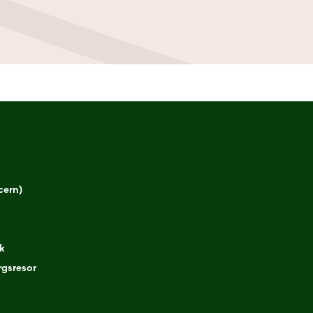
cern)
k
gsresor