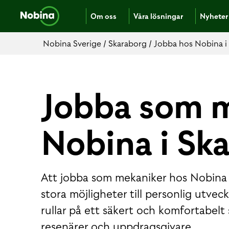
Om oss
Våra lösningar
Nyheter
Nobina Sverige
/
Skaraborg
/
Jobba hos Nobina i
Jobba som m
Nobina i Sk
Att jobba som mekaniker hos Nobina 
stora möjligheter till personlig utveck
rullar på ett säkert och komfortabelt sä
resenärer och uppdragsgivare.