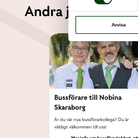
Andra jobb hos No
Avvisa
Bussförare till Nobina
Skaraborg
Är du vår nya bussförarkollega? Du är
väldigt välkommen till oss!
Mer info om bussförarjobbet