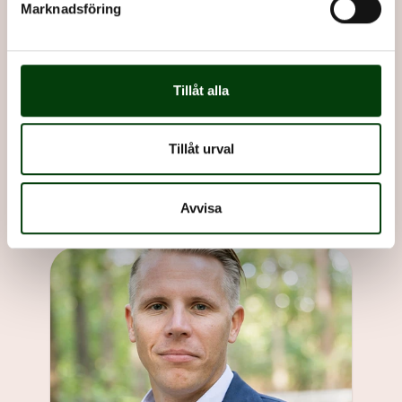
Marknadsföring
Christoffer Tamsons (M)
Tillåt alla
Ordförande i Svensk Kollektivtrafik
Tillåt urval
Avvisa