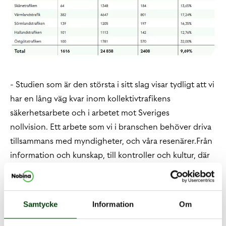
- Studien som är den största i sitt slag visar tydligt att vi
har en lång väg kvar inom kollektivtrafikens
säkerhetsarbete och i arbetet mot Sveriges
nollvision. Ett arbete som vi i branschen behöver driva
tillsammans med myndigheter, och våra resenärer.Från
information och kunskap, till kontroller och kultur, där
bälte i kollektivtrafiken blir lika självklart som detidag
har blivit när vi åker bil, säger Martin Pagrotsky, vd på
Nobina Sverige.
Samtycke
Information
Om