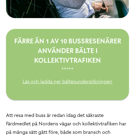
FÄRRE ÄN 1 AV 10 BUSSRESENÄRER
ANVÄNDER BÄLTE I
KOLLEKTIVTRAFIKEN
*****
Läs och ladda ner bältesundersökningen
Att resa med buss är redan idag det säkraste
färdmedlet på Nordens vägar och kollektivtrafiken har
på många sätt gått före, både som bransch och