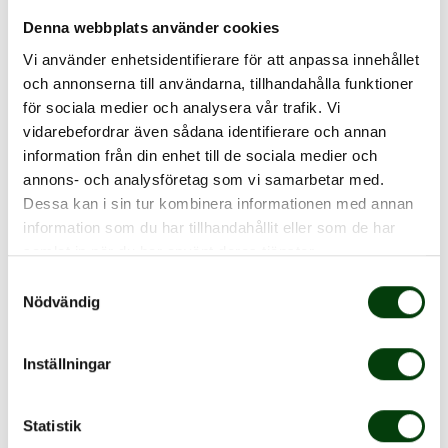
Denna webbplats använder cookies
Branschen behöver driva arbetet
Vi använder enhetsidentifierare för att anpassa innehållet
tillsammans med myndigheter och
och annonserna till användarna, tillhandahålla funktioner
resenärer
för sociala medier och analysera vår trafik. Vi
vidarebefordrar även sådana identifierare och annan
Martin Pagrotsky, vd Nobina Sverige
information från din enhet till de sociala medier och
annons- och analysföretag som vi samarbetar med.
Dessa kan i sin tur kombinera informationen med annan
Inom ramen för undersökningen har inga intervjuer
information som du har tillhandahållit eller som de har
eller djupstudier genomförts om orsaker till varför man
samlat in när du har använt deras tjänster.
inte använder bälte, men tidigare rapporter och
Samtyckesval
forskning på området har bland annat lyft fram:
Nödvändig
Bristande kunskap om lagstiftning och uppfattning
om risker
Inställningar
Många resenärer är omedvetna om lagstiftningen
på området samtidigt som bussar på grund av sin
Statistik