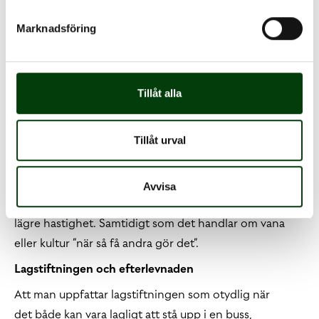
storlek och konstruktion uppfattas säkra.
Information, skyltning och påminnelser
Marknadsföring
De tekniska och praktiska förutsättningarna för
information, skyltning och påminnelser ser olika ut,
exempelvis jämfört de bältespåminnelser och ljud som
Tillåt alla
idag är standard i personbilar.
Bekvämlighet och kultur
Tillåt urval
Att det kan uppfattas som tidkrävande eller
krångligt att spänna fast säkerhetsbältet, när man bara
Avvisa
ska resa en kortare stund eller vad man uppfattar som
lägre hastighet. Samtidigt som det handlar om vana
eller kultur ”när så få andra gör det”.
Lagstiftningen och efterlevnaden
Att man uppfattar lagstiftningen som otydlig när
det både kan vara lagligt att stå upp i en buss,