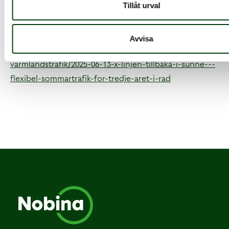
kollektivtrafik-i-sunne/
Tillåt urval
https://www.nobina.se/vara-
losningar/busslosningar/flexibel-on-demand-trafik/
Avvisa
https://www.varmlandstrafik.se/varmlandstrafik/nyhetsarki
varmlandstrafik/2025-06-13-x-linjen-tillbaka-i-sunne---
flexibel-sommartrafik-for-tredje-aret-i-rad