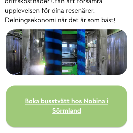
driftskostnader utan att försämra
upplevelsen för dina resenärer.
Delningsekonomi när det är som bäst!
Boka busstvätt hos Nobina i
Sörmland