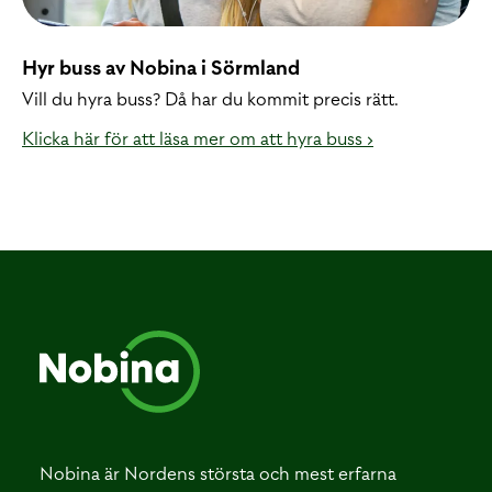
Hyr buss av Nobina i Sörmland
Vill du hyra buss? Då har du kommit precis rätt.
Klicka här för att läsa mer om att hyra buss ›
Nobina är Nordens största och mest erfarna