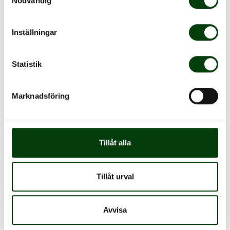
Nödvändig
Inställningar
Statistik
Mer info och andra busstjänster
Marknadsföring
Tillåt alla
Tillåt urval
Avvisa