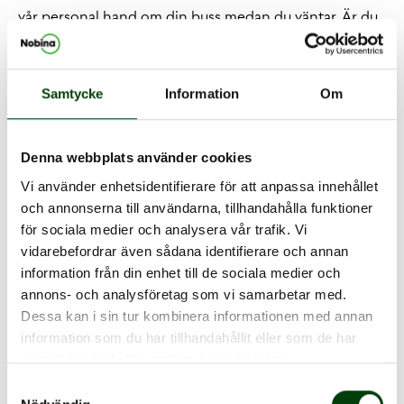
vår personal hand om din buss medan du väntar. Är du
fikasugen bjuder vi på kaffe. Sen är det bara att ge sig
av igen i en ren och fin buss. Vi fakturerar utifrån
överenskommelsen vi gjorde när du bokade.
Samtycke
Information
Om
Under dessa tider kan du köpa busstvätt:
Denna webbplats använder cookies
Vi använder enhetsidentifierare för att anpassa innehållet
och annonserna till användarna, tillhandahålla funktioner
för sociala medier och analysera vår trafik. Vi
vidarebefordrar även sådana identifierare och annan
information från din enhet till de sociala medier och
annons- och analysföretag som vi samarbetar med.
Dessa kan i sin tur kombinera informationen med annan
information som du har tillhandahållit eller som de har
samlat in när du har använt deras tjänster.
Samtyckesval