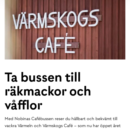
Ta bussen till
räkmackor och
våfflor
Med Nobinas Cafébussen reser du hållbart och bekvämt till
vackra Värmeln och Värmskogs Café – som nu har öppet året