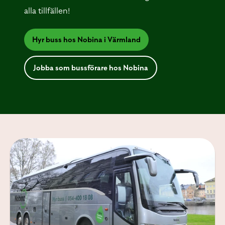
alla tillfällen!
Hyr buss hos Nobina i Värmland
Jobba som bussförare hos Nobina