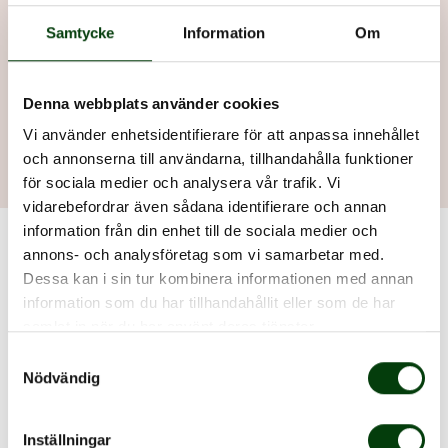
Hitta till Nobina Värmland
Samtycke
Information
Om
Vår största depå ligger i Karlstad. Se kontaktuppgifter
och vägbeskrivning.
Denna webbplats använder cookies
Här hittar du Nobina i Värmland
Vi använder enhetsidentifierare för att anpassa innehållet
och annonserna till användarna, tillhandahålla funktioner
för sociala medier och analysera vår trafik. Vi
vidarebefordrar även sådana identifierare och annan
information från din enhet till de sociala medier och
annons- och analysföretag som vi samarbetar med.
Dessa kan i sin tur kombinera informationen med annan
information som du har tillhandahållit eller som de har
samlat in när du har använt deras tjänster.
Samtyckesval
Nödvändig
Inställningar