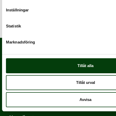
Inställningar
Statistik
Marknadsföring
Tillåt alla
Tillåt urval
Nobina är Nordens största och mest erfarna
operatör inom kollektivtrafik.
Avvisa