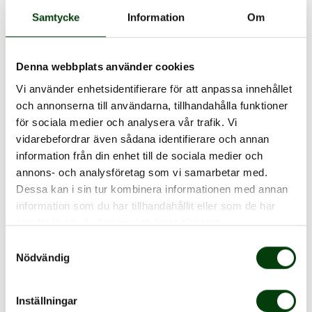
det handlar inte om att ändra på det. Vårt nya
Samtycke
Information
Om
underhållsprogram ger dem bättre förutsättningar att
utföra sina arbetsuppgifter och få en förståelse för
varför de är viktiga, säger Stefan Johansson,
Denna webbplats använder cookies
underhållschef i Halland.
Vi använder enhetsidentifierare för att anpassa innehållet
En stor del av förändringarna har skett inom
och annonserna till användarna, tillhandahålla funktioner
för sociala medier och analysera vår trafik. Vi
verkstadsledningen. Det handlar till exempel om hur
vidarebefordrar även sådana identifierare och annan
de delar upp ansvaret, hur de planerar verksamheten
information från din enhet till de sociala medier och
och vilka nyckeltal de mäter och följer upp. Ett mål är
annons- och analysföretag som vi samarbetar med.
att alla Nobinas verkstäder ska bli mer enhetliga genom
Dessa kan i sin tur kombinera informationen med annan
en gemensam struktur.
information som du har tillhandahållit eller som de har
samlat in när du har använt deras tjänster.
– Tidigare kunde varje trafikområde eller verkstad
Samtyckesval
jobba mer på sitt eget sätt. En gemensam struktur
Nödvändig
underlättar till exempel när medarbetare byter
trafikområde. Det blir också enklare för varje
Inställningar
verkstadsledning att dela erfarenheter och lärdomar