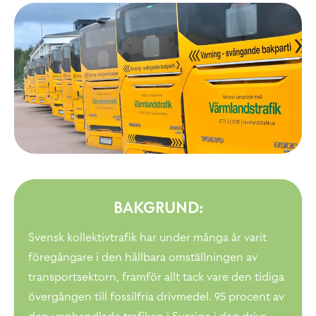
BAKGRUND:
Svensk kollektivtrafik har under många år varit
föregångare i den hållbara omställningen av
transportsektorn, framför allt tack vare den tidiga
övergången till fossilfria drivmedel. 95 procent av
den upphandlade trafiken i Sverige i dag drivs