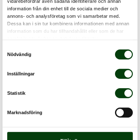
vidarebefordrar även sådana identifierare och annan
information från din enhet till de sociala medier och
annons- och analysföretag som vi samarbetar med.
Dessa kan i sin tur kombinera informationen med annan
information som du har tillhandahållit eller som de har
samlat in när du har använt deras tjänster.
Samtyckesval
Nödvändig
Inställningar
Statistik
Just klimatpåverkan ses som en viktig
Marknadsföring
konkurrensfördel, mot bakgrund av att klimatet är en
av de samhällsfrågor som engagerar svensken mest.
Men också att kollektivtrafikens minimala