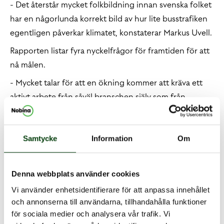
- Det återstår mycket folkbildning innan svenska folket
har en någorlunda korrekt bild av hur lite busstrafiken
egentligen påverkar klimatet, konstaterar Markus Uvell.
Rapporten listar fyra nyckelfrågor för framtiden för att
nå målen.
- Mycket talar för att en ökning kommer att kräva ett
aktivt arbete från såväl branschen själv som från
regionala kollektivtrafikmyndigheter. De fyra
faktorerna är klimatpåverkan, innovation,
mikromobilitet och trygghet, säger Markus Uvell.
Samtycke
Information
Om
(Bild:
Från vänster Johan Wadman, vd Svensk
Kollektivtrafik, Anna Grönlund, branschchef Sveriges
Denna webbplats använder cookies
Bussföretag, Markus Uvell, Nordic Public Affairs, Jytte
Vi använder enhetsidentifierare för att anpassa innehållet
Guteland riksdagsledamot (S).
)
och annonserna till användarna, tillhandahålla funktioner
för sociala medier och analysera vår trafik. Vi