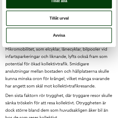
klimatpåverkan måste få ett större fokus och bättre
Tillåt alla
kännedom.
Gällande innovation så pekar rapporten särskilt på
Tillåt urval
potentialen i att skapa mer flexibla biljetter och bättre
information kring hur befintliga biljetter faktiskt
Avvisa
fungerar.
Mikromobilitet, som elcyklar, lånecyklar, bilpooler vid
infartsparkeringar och liknande, lyfts också fram som
potential för ökad kollektivtrafik. Smidigare
anslutningar mellan bostaden och hållplatserna skulle
kunna minska oron för krångel, vilket många svarande
har angett som skäl mot kollektivtrafikresande.
Den sista faktorn rör trygghet, där tryggare resor skulle
sänka tröskeln för att resa kollektivt. Otryggheten är
dock större bland dem som huvudsakligen åker bil än
hos de som reser kollektivt.